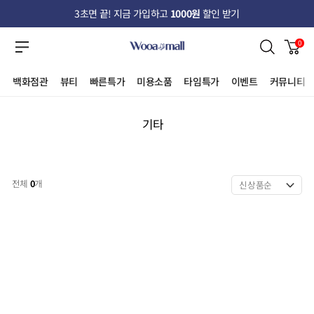
3초면 끝! 지금 가입하고
1000원
할인 받기
0
백화점관
뷰티
빠른특가
미용소품
타임특가
이벤트
커뮤니티
기타
전체
0
개