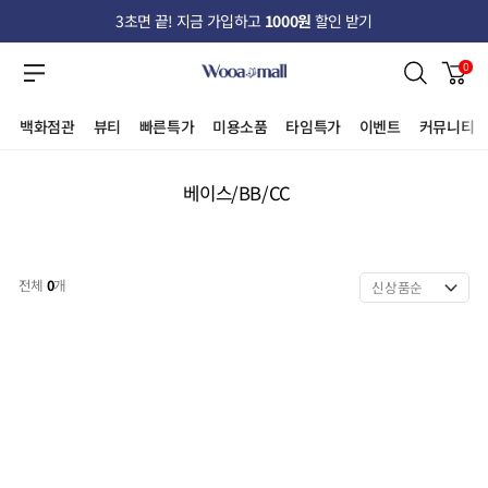
3초면 끝! 지금 가입하고
1000원
할인 받기
0
백화점관
뷰티
빠른특가
미용소품
타임특가
이벤트
커뮤니티
베이스/BB/CC
전체
0
개