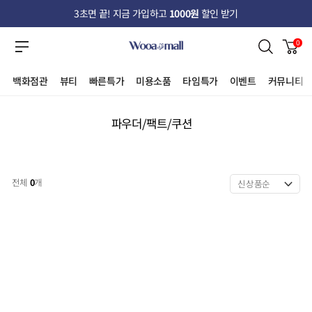
3초면 끝! 지금 가입하고
1000원
할인 받기
0
백화점관
뷰티
빠른특가
미용소품
타임특가
이벤트
커뮤니티
파우더/팩트/쿠션
전체
0
개