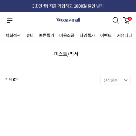
3초면 끝! 지금 가입하고
1000원
할인 받기
0
백화점관
뷰티
빠른특가
미용소품
타임특가
이벤트
커뮤니티
미스트/픽서
전체
0
개