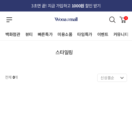
3초면 끝! 지금 가입하고
1000원
할인 받기
0
백화점관
뷰티
빠른특가
미용소품
타임특가
이벤트
커뮤니티
스타일링
전체
0
개