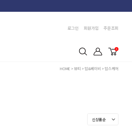
로그인
회원가입
주문조회
0
HOME
>
뷰티
>
맘&베이비
>
맘스케어