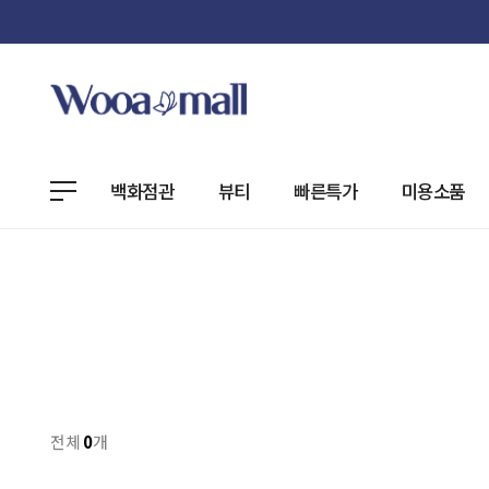
백화점관
뷰티
빠른특가
미용소품
전체
0
개