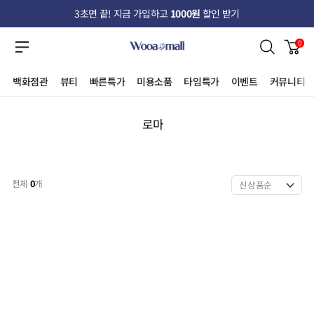
3초면 끝! 지금 가입하고
1000원
할인 받기
0
백화점관
뷰티
빠른특가
미용소품
타임특가
이벤트
커뮤니티
로마
전체
0
개