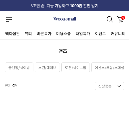
3초면 끝! 지금 가입하고
1000원
할인 받기
0
백화점관
뷰티
빠른특가
미용소품
타임특가
이벤트
커뮤니티
맨즈
클렌징/쉐이빙
스킨/쉐이브
로션/쉐이브밤
에센스/크림/스페셜케
전체
0
개