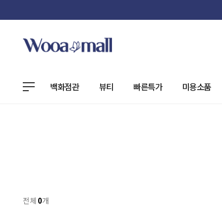
백화점관
뷰티
빠른특가
미용소품
전체
0
개