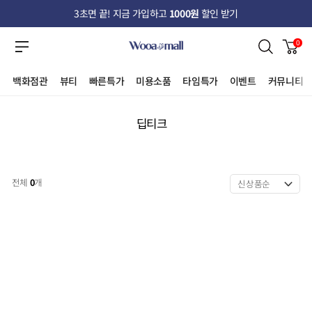
3초면 끝! 지금 가입하고
1000원
할인 받기
0
백화점관
뷰티
빠른특가
미용소품
타임특가
이벤트
커뮤니티
딥티크
전체
0
개