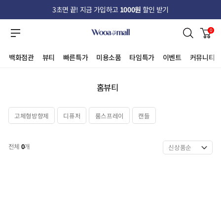
3초면 끝! 지금 가입하고
1000원
할인 받기
0
백화점관
뷰티
빠른특가
미용소품
타임특가
이벤트
커뮤니티
홈뷰티
고체형방향제
디퓨저
룸스프레이
캔들
전체
0
개